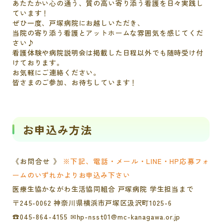
あたたかい心の通う、質の高い寄り添う看護を日々実践し
ています！
ぜひ一度、戸塚病院にお越しいただき、
当院の寄り添う看護とアットホームな雰囲気を感じてくだ
さい♪
看護体験や病院説明会は掲載した日程以外でも随時受け付
けております。
お気軽にご連絡ください。
皆さまのご参加、お待ちしています！
お申込み方法
《お問合せ 》
※下記、電話・メール・LINE・HP応募フォ
ームのいずれかよりお申込み下さい
医療生協かながわ生活協同組合 戸塚病院 学生担当まで
〒245-0062 神奈川県横浜市戸塚区汲沢町1025-6
☎045-864-4155 ✉hp-nsst01@mc-kanagawa.or.jp